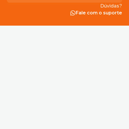
acertos club
acertos club jogo do bicho