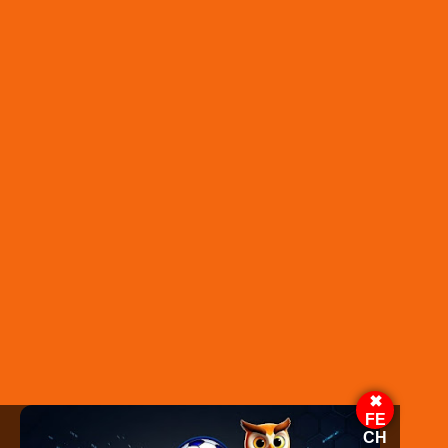
Trump enfrenta acusações revisadas de
subversão eleitoral e chama isso de “caça às
bruxas”
Donald Trump também enfrenta acusações na Geórgia
relacionadas com os esforços para anular as eleições de 2020
(arquivo). Washington: Os promotores apresentaram na terça-
feira uma acusação revisada de Donald Trump, avançando
com acusações bombásticas de que ele tentou anular as
eleições de 2020 nos EUA depois de perder para Joe Biden. A
acusação substitutiva mantém […]The post Trump enfrenta
acusações revisadas de subversão eleitoral e chama isso de
"caça às bruxas" appeared first on Jornal Espalha Fato.
Leia mais em:
https://jornalespalhafato.com/2024/08/28/trump-
enfrenta-acusacoes-revisadas-de-subversao-eleitoral-e-
chama-isso-de-caca-as-bruxas/
✖
FE
CH