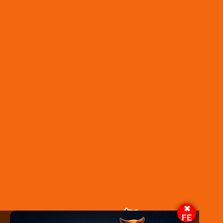
Esposa afastada do produtor de ‘Star Trek’
Roberto Orci processa por agredi-la fisicamente
e sexualmente ‘repetidamente’
Roteirista e produtor de "Star Trek" e "Transformers" Roberto
Orci foi acusado de agredir "repetidamente" física e
sexualmente sua esposa, a atriz Adele Heather Taylor, em uma
ação movida na segunda-feira. O processo, uma contra-ação
ao processo de junho de Orci contra Taylor, alegando que ela o
agrediu com um Taser e spray de pimenta, […]The post Esposa
afastada do produtor de ‘Star Trek’ Roberto Orci processa por
agredi-la fisicamente e sexualmente ‘repetidamente’ appeared
first on Jornal Espalha Fato.
Leia mais em:
https://jornalespalhafato.com/2024/08/28/esposa-afastada-do-
produtor-de-star-trek-roberto-orci-processa-por-agredi-la-
fisicamente-e-sexualmente-repetidamente/
✖
FE