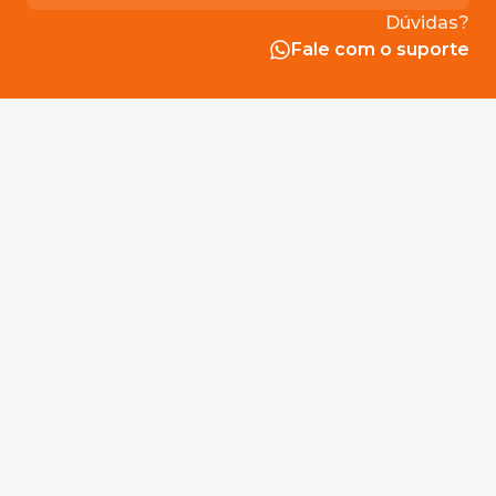
acertos club
acertos club jogo do bicho