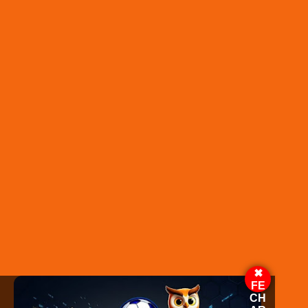
Justiça condena Nego Di por difamação e injúria
contra deputada Luciana Genro
A Justiça do Rio Grande do Sul condenou o humorista Dilson
Alves da Silva Neto, o Nego Di, por difamação, injúria e danos
morais praticados contra a deputada estadual Luciana Genro
(PSOL-RS). A sentença saiu na última sexta-feira (23) e o
participante do BBB 21, da Globo, recebeu a condenação de
um ano, um mês e dois dias de detenção em regime aberto
pelos crimes.Os advogados de Nego Di conseguiram converter
a penalidade em serviços comunitários e o pagamento de
multa de cinco salários mí...
Leia mais em:
https://www.diariodecuiaba.com.br/ilustrado/justica-condena-
nego-di-por-difamacao-e-injuria-contra-deputada-luciana-
genro/689104
✖
FE
CH