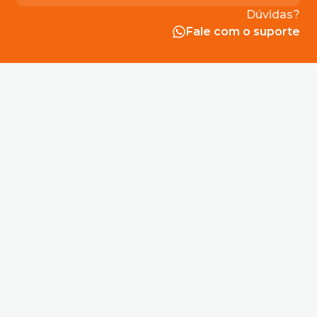
acertos club
acertos club jogo do bicho