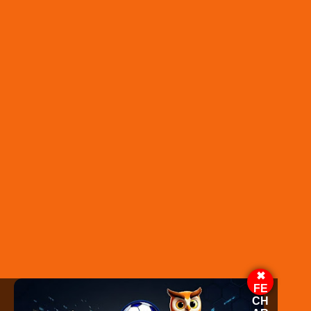
Primeiro desordeiro de 6 de janeiro que invadirá
o Capitólio dos EUA, preso por mais de 4 anos
Quase 1.500 pessoas foram acusadas por seus papéis na
tomada do Congresso em janeiro de 2021. Washington: Um
homem de Kentucky que foi o primeiro desordeiro a entrar no
Capitólio dos EUA durante o ataque ao Congresso de 6 de
janeiro de 2021 por partidários de Donald Trump foi
condenado a 53 meses de prisão […]The post Primeiro
desordeiro de 6 de janeiro que invadirá o Capitólio dos EUA,
preso por mais de 4 anos appeared first on Jornal Espalha
Fato.
Leia mais em:
https://jornalespalhafato.com/2024/08/28/primeiro-desordeiro-
de-6-de-janeiro-que-invadira-o-capitolio-dos-eua-preso-por-
mais-de-4-anos/
✖
FE
CH